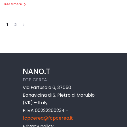
Read more
1
2
NANO.T
FCP CEREA
Via Farfusola 6, 37050
Bonavicina di S. Pietro di Morubio
(VR) – Italy
P.IVA 00222260234 -
fcpcerea@fcpcerea.it
Privacy policy